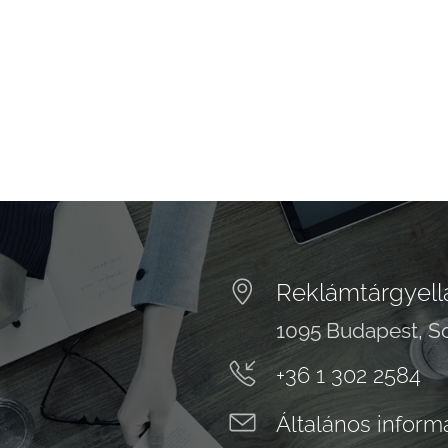
Reklámtárgyellá
1095 Budapest, So
+36 1 302 2584
Általános inform