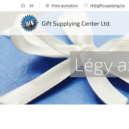
Price quotation
rk@giftsupplying.hu
Gift Supplying Center Ltd.
Légy a