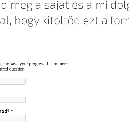
d meg a saját és a mi dol
al, hogy kitöltöd ezt a for