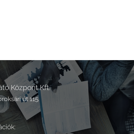
tó Központ Kft.
roksári út 115
.
ációk: