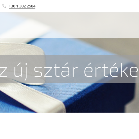
+36 1 302 2584
z új sztár értéke