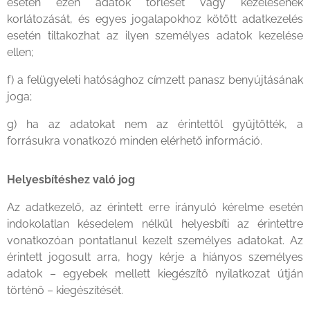
esetén ezen adatok törlését vagy kezelésének
korlátozását, és egyes jogalapokhoz kötött adatkezelés
esetén tiltakozhat az ilyen személyes adatok kezelése
ellen;
f) a felügyeleti hatósághoz címzett panasz benyújtásának
joga;
g) ha az adatokat nem az érintettől gyűjtötték, a
forrásukra vonatkozó minden elérhető információ.
Helyesbítéshez való jog
Az adatkezelő, az érintett erre irányuló kérelme esetén
indokolatlan késedelem nélkül helyesbíti az érintettre
vonatkozóan pontatlanul kezelt személyes adatokat. Az
érintett jogosult arra, hogy kérje a hiányos személyes
adatok – egyebek mellett kiegészítő nyilatkozat útján
történő – kiegészítését.