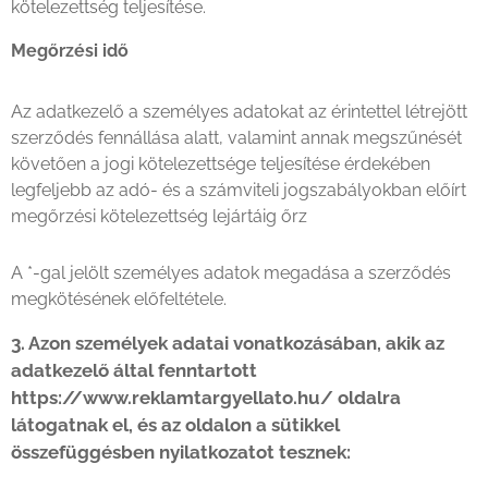
kötelezettség teljesítése.
Megőrzési idő
Az adatkezelő a személyes adatokat az érintettel létrejött
szerződés fennállása alatt, valamint annak megszűnését
követően a jogi kötelezettsége teljesítése érdekében
legfeljebb az adó- és a számviteli jogszabályokban előírt
megőrzési kötelezettség lejártáig őrz
A *-gal jelölt személyes adatok megadása a szerződés
megkötésének előfeltétele.
3. Azon személyek adatai vonatkozásában, akik az
adatkezelő által fenntartott
https://www.reklamtargyellato.hu/ oldalra
látogatnak el, és az oldalon a sütikkel
összefüggésben nyilatkozatot tesznek: