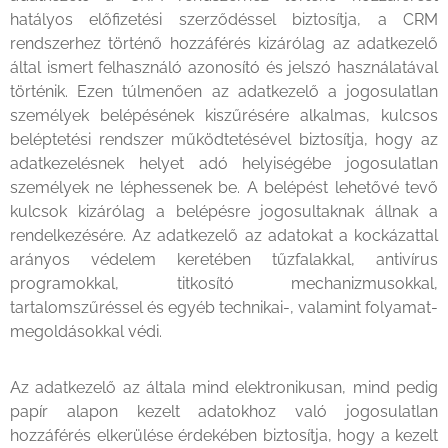
hatályos előfizetési szerződéssel biztosítja, a CRM
rendszerhez történő hozzáférés kizárólag az adatkezelő
által ismert felhasználó azonosító és jelszó használatával
történik. Ezen túlmenően az adatkezelő a jogosulatlan
személyek belépésének kiszűrésére alkalmas, kulcsos
beléptetési rendszer működtetésével biztosítja, hogy az
adatkezelésnek helyet adó helyiségébe jogosulatlan
személyek ne léphessenek be. A belépést lehetővé tevő
kulcsok kizárólag a belépésre jogosultaknak állnak a
rendelkezésére. Az adatkezelő az adatokat a kockázattal
arányos védelem keretében tűzfalakkal, antivírus
programokkal, titkosító mechanizmusokkal,
tartalomszűréssel és egyéb technikai-, valamint folyamat-
megoldásokkal védi.
Az adatkezelő az általa mind elektronikusan, mind pedig
papír alapon kezelt adatokhoz való jogosulatlan
hozzáférés elkerülése érdekében biztosítja, hogy a kezelt