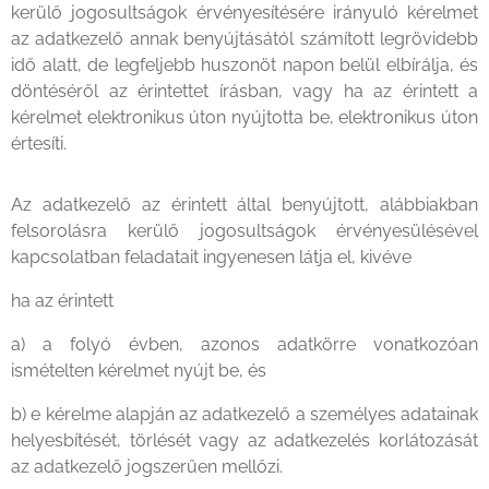
kerülő jogosultságok érvényesítésére irányuló kérelmet
az adatkezelő annak benyújtásától számított legrövidebb
idő alatt, de legfeljebb huszonöt napon belül elbírálja, és
döntéséről az érintettet írásban, vagy ha az érintett a
kérelmet elektronikus úton nyújtotta be, elektronikus úton
értesíti.
Az adatkezelő az érintett által benyújtott, alábbiakban
felsorolásra kerülő jogosultságok érvényesülésével
kapcsolatban feladatait ingyenesen látja el, kivéve
ha az érintett
a) a folyó évben, azonos adatkörre vonatkozóan
ismételten kérelmet nyújt be, és
b) e kérelme alapján az adatkezelő a személyes adatainak
helyesbítését, törlését vagy az adatkezelés korlátozását
az adatkezelő jogszerűen mellőzi.