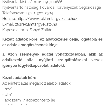
Nyilvántartási szám: 01-09-700886
Nyilvántartó hatóság: Fővárosi Törvényszék Cégbírósága
Telefonszám: +36-1-302-2584
Honlap: https://www.reklamtargyellato.hu/
E-mail:
zf@reklamtargyellato.hu
Kapcsolattartó: Fonyó Zoltán
Kezelt adatok köre, az adatkezelés célja, jogalapja és
az adatok megőrzésének ideje
1. Azon személyek adatai vonatkozásában, akik az
adatkezelő által nyújtott szolgáltatásokat veszik
igénybe (ügyfélkapcsolati adatok):
Kezelt adatok köre
Az érintett által megadott alábbi adatok:
• név*
• cím*
• adószám* / adóazonosító jel