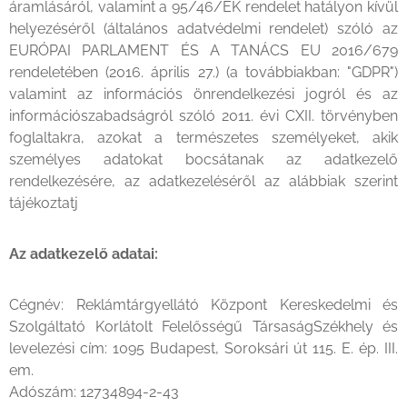
áramlásáról, valamint a 95/46/EK rendelet hatályon kívül
helyezéséről (általános adatvédelmi rendelet) szóló az
EURÓPAI PARLAMENT ÉS A TANÁCS EU 2016/679
rendeletében (2016. április 27.) (a továbbiakban: "GDPR")
valamint az információs önrendelkezési jogról és az
információszabadságról szóló 2011. évi CXII. törvényben
foglaltakra, azokat a természetes személyeket, akik
személyes adatokat bocsátanak az adatkezelő
rendelkezésére, az adatkezeléséről az alábbiak szerint
tájékoztatj
Az adatkezelő adatai:
Cégnév: Reklámtárgyellátó Központ Kereskedelmi és
Szolgáltató Korlátolt Felelősségű TársaságSzékhely és
levelezési cím: 1095 Budapest, Soroksári út 115. E. ép. III.
em.
Adószám: 12734894-2-43