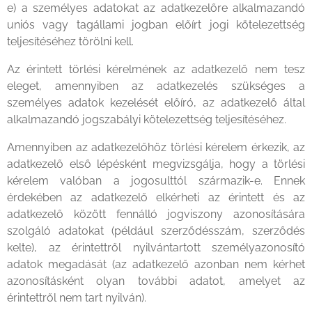
e) a személyes adatokat az adatkezelőre alkalmazandó
uniós vagy tagállami jogban előírt jogi kötelezettség
teljesítéséhez törölni kell.
Az érintett törlési kérelmének az adatkezelő nem tesz
eleget, amennyiben az adatkezelés szükséges a
személyes adatok kezelését előíró, az adatkezelő által
alkalmazandó jogszabályi kötelezettség teljesítéséhez.
Amennyiben az adatkezelőhöz törlési kérelem érkezik, az
adatkezelő első lépésként megvizsgálja, hogy a törlési
kérelem valóban a jogosulttól származik-e. Ennek
érdekében az adatkezelő elkérheti az érintett és az
adatkezelő között fennálló jogviszony azonosítására
szolgáló adatokat (például szerződésszám, szerződés
kelte), az érintettről nyilvántartott személyazonosító
adatok megadását (az adatkezelő azonban nem kérhet
azonosításként olyan további adatot, amelyet az
érintettről nem tart nyilván).