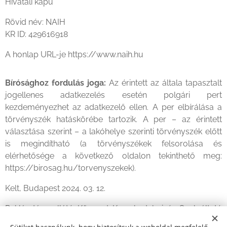
Hivatali kapu
Rövid név: NAIH
KR ID: 429616918
A honlap URL-je https://www.naih.hu
Bírósághoz fordulás joga:
Az érintett az általa tapasztalt
jogellenes adatkezelés esetén polgári pert
kezdeményezhet az adatkezelő ellen. A per elbírálása a
törvényszék hatáskörébe tartozik. A per – az érintett
választása szerint – a lakóhelye szerinti törvényszék előtt
is megindítható (a törvényszékek felsorolása és
elérhetősége a következő oldalon tekinthető meg:
https://birosag.hu/torvenyszekek).
Kelt, Budapest 2024. 03. 12.
Reklámtárgyellátó Központ Kereskedelmi és Szolgáltató
Korlátolt Felelősségű Társaság