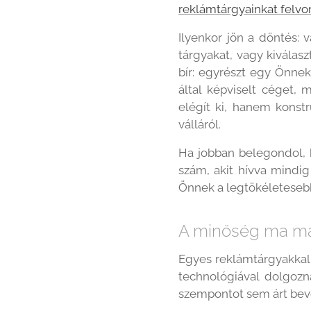
reklámtárgyainkat felvo
Ilyenkor jön a döntés:
tárgyakat, vagy kiválasz
bír: egyrészt egy Önne
által képviselt céget,
elégít ki, hanem konstr
válláról.
Ha jobban belegondol, 
szám, akit hívva mindig
Önnek a legtökéleteseb
A minőség ma má
Egyes reklámtárgyakkal
technológiával dolgozn
szempontot sem árt bevo