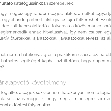
nultató katalógusainkban
szerepelnek.
 vagy megbíz egy random céget, akik szó nélkül legyár
t egy állandó partnert, akit újra és újra felkereshet. Ez 
k dedikált kapcsolattartó a folyamatos közös munka sor
 megismerkedik annak hitvallásával, így nem csupán eg
uktív ötletekkel, ajánlatokkal, javaslatokkal leveszi az 
hát nem a hatékonyság és a praktikum csúcsa az, ha ott
 hathatós segítséget kaphat azt illetően, hogy éppen 
b?
r alapvető követelmény!
 foglalkozó cégek sokszor nem hatékonyan, nem a legi
ak, sőt, az is megesik, hogy még a minőségre sem ad
nni a döntési folyamatba.