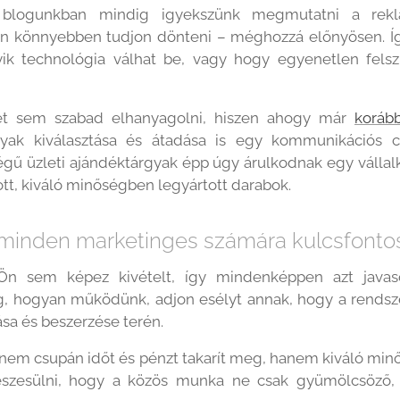
ő blogunkban mindig igyekszünk megmutatni a rekl
n könnyebben tudjon dönteni – méghozzá előnyösen. Így 
ik technológia válhat be, vagy hogy egyenetlen felszí
et sem szabad elhanyagolni, hiszen ahogy már
koráb
rgyak kiválasztása és átadása is egy kommunikációs c
égű üzleti ajándéktárgyak épp úgy árulkodnak egy vállalk
ott, kiváló minőségben legyártott darabok.
 minden marketinges számára kulcsfont
 Ön sem képez kivételt, így mindenképpen azt java
, hogyan működünk, adjon esélyt annak, hogy a rendsze
sa és beszerzése terén.
l nem csupán időt és pénzt takarít meg, hanem kiváló min
szesülni, hogy a közös munka ne csak gyümölcsöző,