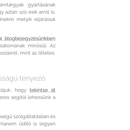
ámtárgyak gyártásának
aztán szó esik arról is,
nekre melyik eljárással
bi blogbejegyzésünkben
satornának minősül. Az
ozásról, mint az ötletes,
osságú tényező
soljuk, hogy
tekintse át
res segítői lehessünk a
őségű szolgáltatásban és
 hanem üdítő is legyen