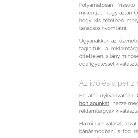
Folyamatosan frissül
mikéntjét, hogy aztán Ö
hogy kis tételben mely
tanácsos nyomtatni.
Ugyanakkor az üzenet
taglaltuk, a reklámtá
ötlettelen, silány minős
odafigyeléssel kiválaszt
Az idő és a pénz
Ez alól nyilvánvalóan
honlapunkat
, nézze meg
reklámtárgyak kiválasztá
Ha minket választ, azza
bánásmódban is fog ré