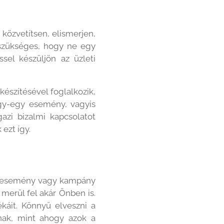
közvetítsen, elismerjen,
 szükséges, hogy ne egy
sel készüljön az üzleti
készítésével foglalkozik,
egy-egy esemény, vagyis
azi bizalmi kapcsolatot
ezt így.
gy esemény vagy kampány
merül fel akár Önben is.
ékáit. Könnyű elveszni a
nak, mint ahogy azok a