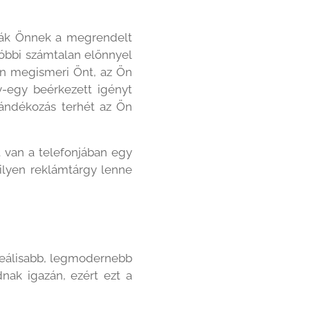
tják Önnek a megrendelt
utóbbi számtalan előnnyel
án megismeri Önt, az Ön
y-egy beérkezett igényt
ajándékozás terhét az Ön
 van a telefonjában egy
milyen reklámtárgy lenne
deálisabb, legmodernebb
nak igazán, ezért ezt a