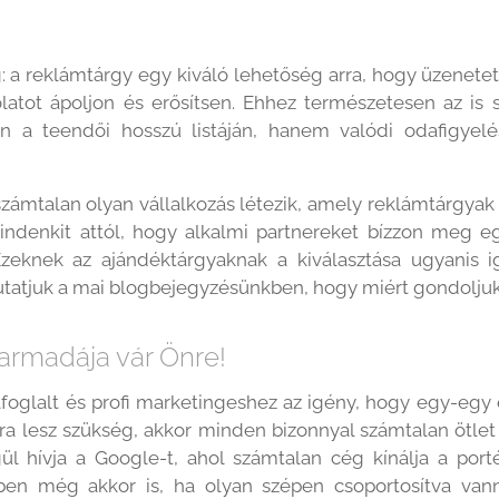
: a reklámtárgy egy kiváló lehetőség arra, hogy üzenetet 
olatot ápoljon és erősítsen. Ehhez természetesen az is
en a teendői hosszú listáján, hanem valódi odafigyelés
számtalan olyan vállalkozás létezik, amely reklámtárgyak 
ndenkit attól, hogy alkalmi partnereket bízzon meg 
zeknek az ajándéktárgyaknak a kiválasztása ugyanis ig
utatjuk a mai blogbejegyzésünkben, hogy miért gondoljuk 
armadája vár Önre!
lfoglalt és profi marketingeshez az igény, hogy egy-e
a lesz szükség, akkor minden bizonnyal számtalan ötlet 
ül hívja a Google-t, ahol számtalan cég kínálja a port
ben még akkor is, ha olyan szépen csoportosítva van