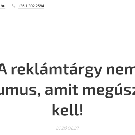
.hu
+36 1 302 2584
A reklámtárgy ne
mus, amit megús
kell!
2026.02.27