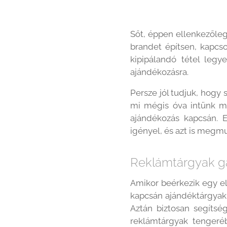
Sőt, éppen ellenkezőleg
brandet építsen, kapcs
kipipálandó tétel legy
ajándékozásra.
Persze jól tudjuk, hogy 
mi mégis óva intünk mi
ajándékozás kapcsán. E
igényel, és azt is megm
Reklámtárgyak g
Amikor beérkezik egy e
kapcsán ajándéktárgyakr
Aztán biztosan segítség
reklámtárgyak tengeré