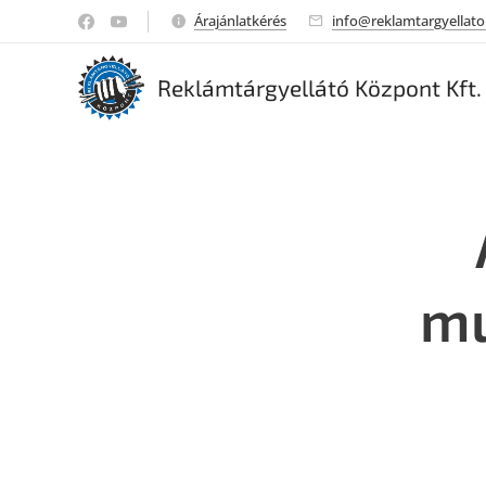
Árajánlatkérés
info@reklamtargyellato
Reklámtárgyellátó Központ Kft.
mu