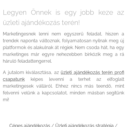
Legyen Önnek is egy jobb keze az
üzleti ajándékozás terén!
Marketingesnek lenni nem egyszerű feladat, hiszen a
trendek naponta változnak, folyamatosan nyílnak meg új
platformok és alakulnak át régiek. Nem csoda hát, ha egy
marketinges már egyre nehezebben birkózik meg a rá
háruló feladattengerrel.
A jutalom kiválasztása, az
üzleti ajándékozás terén profi
csapatunk
képes levenni a terhet az elfoglalt
marketingesek válláról. Ehhez nincs más teendő, mint
felvenni velünk a kapcsolatot, minden másban segítünk
mi!
Céges ajándékozás
/
Üzleti ajándékozás stratégia
/