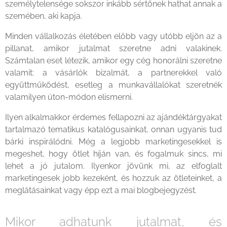
személytelensége sokszor inkább sértőnek hathat annak a
szemében, aki kapja.
Minden vállalkozás életében előbb vagy utóbb eljön az a
pillanat, amikor jutalmat szeretne adni valakinek.
Számtalan eset létezik, amikor egy cég honorálni szeretne
valamit: a vásárlók bizalmát, a partnerekkel való
együttműködést, esetleg a munkavállalókat szeretnék
valamilyen úton-módon elismerni.
Ilyen alkalmakkor érdemes fellapozni az ajándéktárgyakat
tartalmazó tematikus katalógusainkat, onnan ugyanis tud
bárki inspirálódni. Még a legjobb marketingesekkel is
megeshet, hogy ötlet híján van, és fogalmuk sincs, mi
lehet a jó jutalom. Ilyenkor jövünk mi, az elfoglalt
marketingesek jobb kezeként, és hozzuk az ötleteinket, a
meglátásainkat vagy épp ezt a mai blogbejegyzést.
Mikor adhatunk jutalmat, és