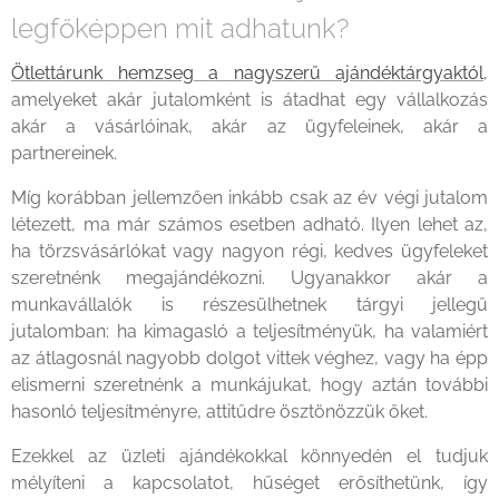
legfőképpen mit adhatunk?
Ötlettárunk hemzseg a nagyszerű ajándéktárgyaktól
,
amelyeket akár jutalomként is átadhat egy vállalkozás
akár a vásárlóinak, akár az ügyfeleinek, akár a
partnereinek.
Míg korábban jellemzően inkább csak az év végi jutalom
létezett, ma már számos esetben adható. Ilyen lehet az,
ha törzsvásárlókat vagy nagyon régi, kedves ügyfeleket
szeretnénk megajándékozni. Ugyanakkor akár a
munkavállalók is részesülhetnek tárgyi jellegű
jutalomban: ha kimagasló a teljesítményük, ha valamiért
az átlagosnál nagyobb dolgot vittek véghez, vagy ha épp
elismerni szeretnénk a munkájukat, hogy aztán további
hasonló teljesítményre, attitűdre ösztönözzük őket.
Ezekkel az üzleti ajándékokkal könnyedén el tudjuk
mélyíteni a kapcsolatot, hűséget erősíthetünk, így