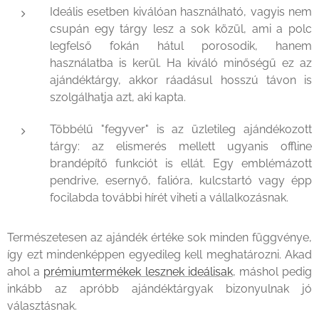
Ideális esetben kiválóan használható, vagyis nem
csupán egy tárgy lesz a sok közül, ami a polc
legfelső fokán hátul porosodik, hanem
használatba is kerül. Ha kiváló minőségű ez az
ajándéktárgy, akkor ráadásul hosszú távon is
szolgálhatja azt, aki kapta.
Többélű "fegyver" is az üzletileg ajándékozott
tárgy: az elismerés mellett ugyanis offline
brandépítő funkciót is ellát. Egy emblémázott
pendrive, esernyő, falióra, kulcstartó vagy épp
focilabda további hírét viheti a vállalkozásnak.
Természetesen az ajándék értéke sok minden függvénye,
így ezt mindenképpen egyedileg kell meghatározni. Akad
ahol a
prémiumtermékek lesznek ideálisak
, máshol pedig
inkább az apróbb ajándéktárgyak bizonyulnak jó
választásnak.