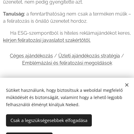
üzenetet, nem pedig gyengítette azt.
Tanulság:
a fenntarthatóság nem csak a terméken múlik –
a feliratozás is önálló üzenetet hordoz.
👉 Ha ESG-szempontból is hiteles reklámajándékot keres,
kérjen feliratozási javaslatot szakértőtől.
Céges ajándékozás
/
Üzleti ajándékozás stratégia
/
Emblémázási és feliratozási megoldások
Share
Sütiket használunk, hogy biztosítsuk a weboldal megfelelő
működését és biztonságát, valamint hogy a lehető legjobb
felhasználói élményt kínáljuk Neked.
Adatkezelési tájékoztató
/
ÁSZF
Csak a legszükségesebbek elfogadása
Sütik