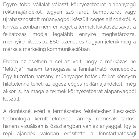
Egyre több vállalat választ környezetbarát alapanyagú
reklámajándékot, legyen szó fáról, bambuszról vagy
újrahasznosított műanyagból készült céges ajándékról. A
kihívás azonban nem ér véget a termék kiválasztásával: a
feliratozás módja legalább ennyire meghatározza,
mennyire hiteles az ESG-üzenet és hogyan jelenik meg a
márka a marketing kommunikációban.
Ebben az esetben a cél az volt, hogy a márkázás ne
"felülírja", hanem támogassa a fenntartható koncepciót.
Egy túlzottan harsány, műanyagos hatású felirat könnyen
hiteltelenné teheti az egész céges reklámajándékot, még
akkor is, ha maga a termék környezetbarát alapanyagból
készült.
A döntésnél ezért a természetes felületekhez illeszkedő
technológia került előtérbe, amely nemcsak tartós,
hanem vizuálisan is összhangban van az anyaggal. Így a
repi ajándék valóban erősítette a fenntarthatósági