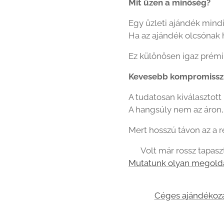
Mit üzen a minőség?
Egy üzleti ajándék mind
Ha az ajándék olcsónak h
Ez különösen igaz prémi
Kevesebb kompromissz
A tudatosan kiválasztott
A hangsúly nem az áron
Mert hosszú távon az a 
👉 Volt már rossz tapas
Mutatunk olyan megold
Céges ajándékoz