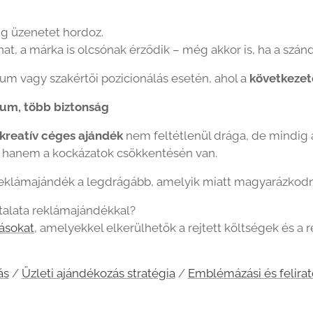
ig üzenetet hordoz.
at, a márka is olcsónak érződik – még akkor is, ha a szán
um vagy szakértői pozicionálás esetén, ahol a
következet
um, több biztonság
kreatív céges ajándék
nem feltétlenül drága, de mindig 
, hanem a kockázatok csökkentésén van.
reklámajándék a legdrágább, amelyik miatt magyarázkodni
ztalata reklámajándékkal?
ásokat
, amelyekkel elkerülhetők a rejtett költségek és a 
ás
/
Üzleti ajándékozás stratégia
/
Emblémázási és felira