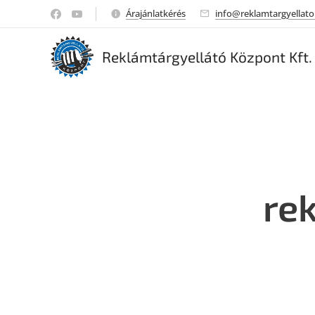
Árajánlatkérés
info@reklamtargyellato
Reklámtárgyellátó Központ Kft.
re