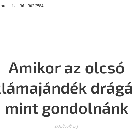
.hu
+36 1 302 2584
Amikor az olcsó
klámajándék drágá
mint gondolnánk
2026.06.29