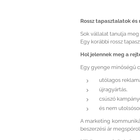
Rossz tapasztalatok és 
Sok vállalat tanulja meg
Egy korábbi rossz tapasz
Hol jelennek meg a rejt
Egy gyenge minőségű c
utólagos reklam
újragyártás,
csúszó kampány
és nem utolsósor
A marketing kommunikáci
beszerzési ár megspórol