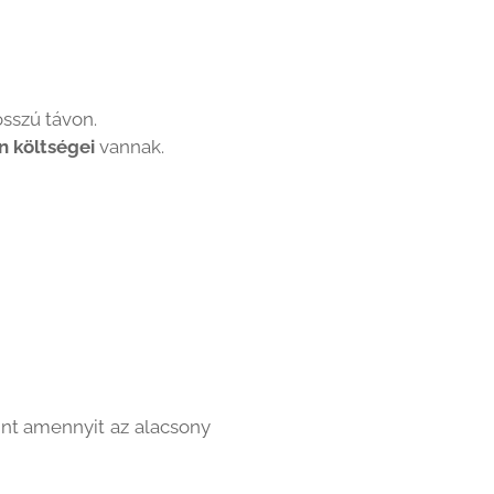
osszú távon.
n költségei
vannak.
int amennyit az alacsony