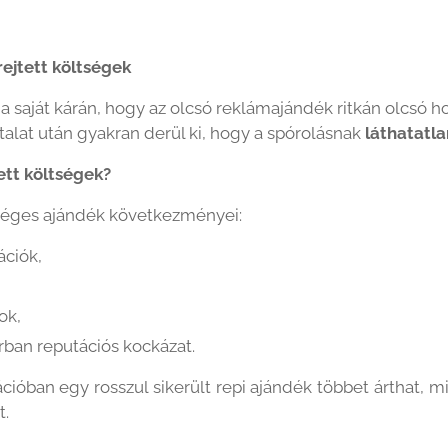
rejtett költségek
 a saját kárán, hogy az olcsó reklámajándék ritkán olcsó h
talat után gyakran derül ki, hogy a spórolásnak
láthatatla
ett költségek?
éges ajándék következményei:
ációk,
ok,
ban reputációs kockázat.
óban egy rosszul sikerült repi ajándék többet árthat, m
t.