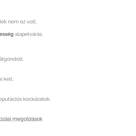
dék nem ez volt.
esség
alapelvárás.
átgondolt.
 kell.
reputációs kockázatok.
tozási megoldások